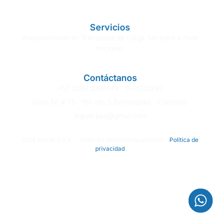
Servicios
Asesoramiento en Transporte de carga Terrestre a nivel
nacional.
Contáctanos
+57 (035) 3397449 - 3175135287
Calle 50 # 75 - 161 ofic 5 Barranquilla - Colombia
argum.baq@gmail.com
2024 Argum S.A.S. – Todos los derechos reservados –
Política
de
privacidad